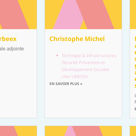
erbeex
Christophe Michel
ale adjointe
Technique & Infrastructures,
Sécurité Prévention et
Développement Durable
chez UNESSA.
EN SAVOIR PLUS »