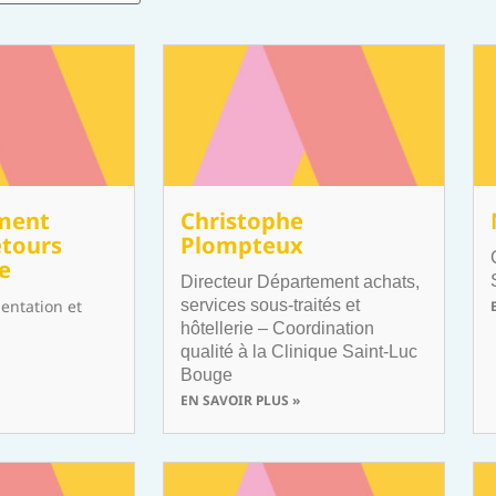
ment
Christophe
etours
Plompteux
ce
Directeur Département achats,
ientation et
services sous-traités et
hôtellerie – Coordination
qualité à la Clinique Saint-Luc
Bouge
EN SAVOIR PLUS »