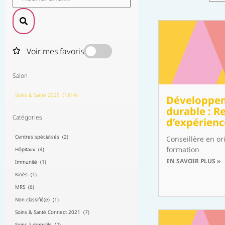
Voir mes favoris
Salon
Soins & Santé 2025 (1814)
Développe
durable : R
Catégories
d’expérien
Centres spécialisés (2)
Conseillère en or
formation
Hôpitaux (4)
EN SAVOIR PLUS »
Immunité (1)
Kinés (1)
MRS (6)
Non classifié(e) (1)
Soins & Santé Connect 2021 (7)
Soins à domicile (2)