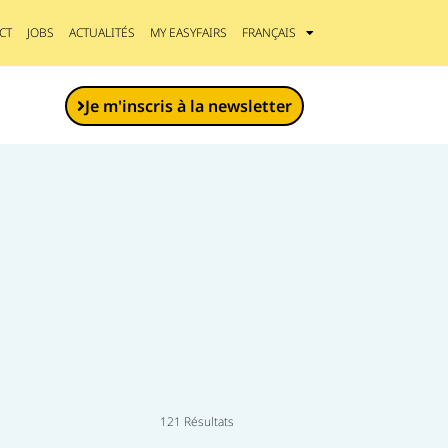
CT
JOBS
ACTUALITÉS
MY EASYFAIRS
FRANÇAIS
Je m'inscris à la newsletter
121 Résultats