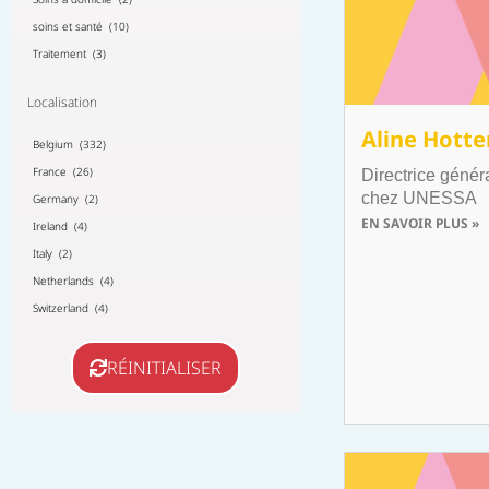
soins et santé (10)
Traitement (3)
Localisation
Aline Hott
Belgium (332)
France (26)
Directrice génér
chez UNESSA
Germany (2)
EN SAVOIR PLUS »
Ireland (4)
Italy (2)
Netherlands (4)
Switzerland (4)
RÉINITIALISER