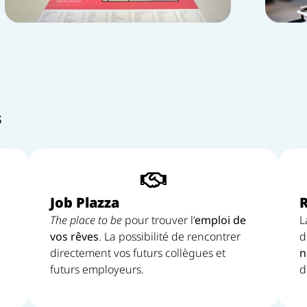
s
Job Plazza
R
The place to be
pour trouver l’
emploi de
L
vos rêves
. La possibilité de rencontrer
d
directement vos futurs collègues et
n
futurs employeurs.
d