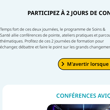
PARTICIPEZ À 2 JOURS DE CO
Temps fort de ces deux journées, le programme de Soins &
et les défis de votre secteur. Cette année encore, les
Santé allie conférences de pointe, ateliers pratiques et parco
conférences sont organisées en collaboration avec 
thématiques. Profitez de ces 2 journées de formation pour
partenaires et certaines bénéficient d’une reconnaissance
échanger, débattre et faire le point sur les grands changeme
M'avertir lorsque 
CONFÉRENCES AVI