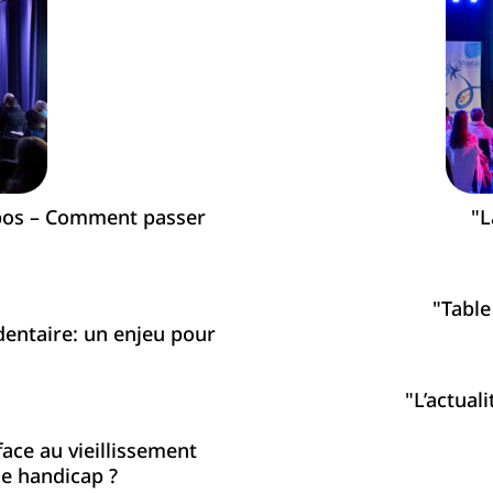
epos – Comment passer
"L
"Table 
dentaire: un enjeu pour
"L’actual
ace au vieillissement
e handicap ?