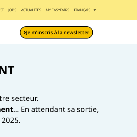
CT
JOBS
ACTUALITÉS
MY EASYFAIRS
FRANÇAIS
Je m'inscris à la newsletter
NT
re secteur.
ment
… En attendant sa sortie,
 2025.