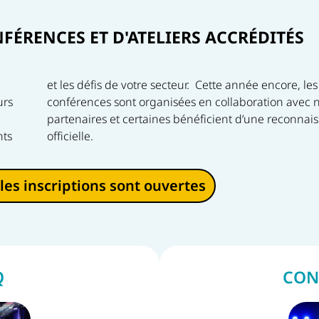
NFÉRENCES ET D'ATELIERS ACCRÉDITÉS
urs
nos
nts
officielle.
les inscriptions sont ouvertes
Q
CON