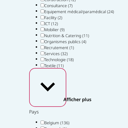
Consultance
(7)
Equipement médical/paramédical
(24)
Facility
(2)
ICT
(12)
Mobilier
(9)
Nutrition & Catering
(11)
Organismes publics
(4)
Recrutement
(1)
Services
(32)
Technologie
(18)
Textile
(11)
Afficher plus
Pays
Belgium
(136)