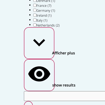
Denmark
(1)
France
(7)
Germany
(1)
Ireland
(1)
Italy
(1)
Netherlands
(2)
Afficher plus
show results