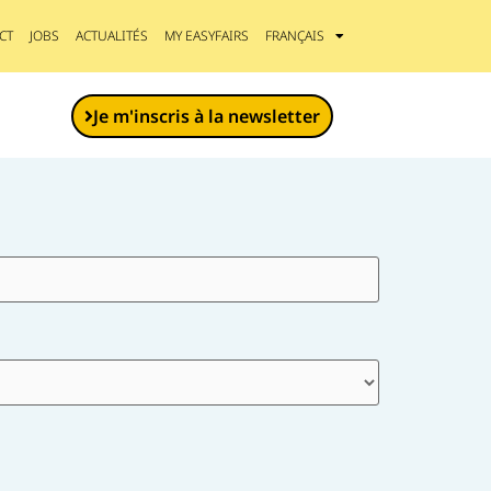
CT
JOBS
ACTUALITÉS
MY EASYFAIRS
FRANÇAIS
Je m'inscris à la newsletter