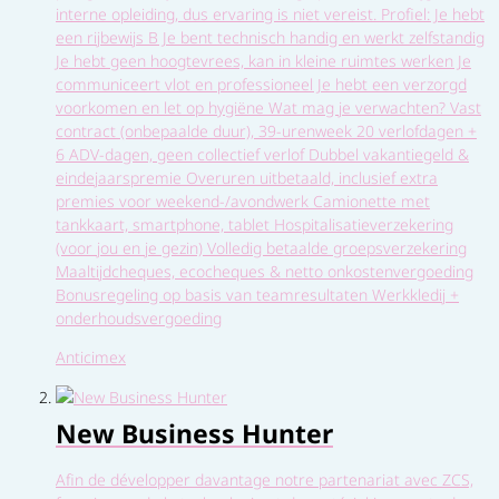
interne opleiding, dus ervaring is niet vereist. Profiel: Je hebt
een rijbewijs B Je bent technisch handig en werkt zelfstandig
Je hebt geen hoogtevrees, kan in kleine ruimtes werken Je
communiceert vlot en professioneel Je hebt een verzorgd
voorkomen en let op hygiëne Wat mag je verwachten? Vast
contract (onbepaalde duur), 39-urenweek 20 verlofdagen +
6 ADV-dagen, geen collectief verlof Dubbel vakantiegeld &
eindejaarspremie Overuren uitbetaald, inclusief extra
premies voor weekend-/avondwerk Camionette met
tankkaart, smartphone, tablet Hospitalisatieverzekering
(voor jou en je gezin) Volledig betaalde groepsverzekering
Maaltijdcheques, ecocheques & netto onkostenvergoeding
Bonusregeling op basis van teamresultaten Werkkledij +
onderhoudsvergoeding
Anticimex
New Business Hunter
Afin de développer davantage notre partenariat avec ZCS,