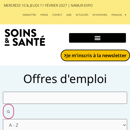
MERCREDI 10 & JEUDI 11 FÉVRIER 2027 | NAMUR EXPO
NEWSLETTER
PRESSE
CONTACT
JOBS
ACTUALITÉS
MY EASYFAIRS
FRANÇAIS
Exposants et produits
Je m'inscris à la newsletter
Offres d'emploi
Filtres