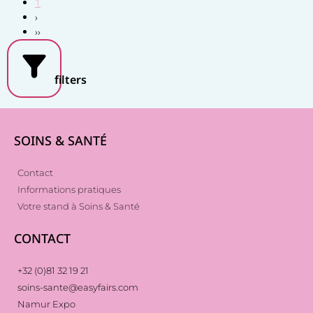
1
›
››
filters
SOINS & SANTÉ
Contact
Informations pratiques
Votre stand à Soins & Santé
CONTACT
+32 (0)81 32 19 21
soins-sante@easyfairs.com
Namur Expo