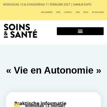
WOENSDAG 10 & DONDERDAG 11 FEBRUARI 2027 | NAMUR EXPO
NIEUWSBRIEF
PERS
CONTACT
JOBS
BLOG
MY EASYFAIRS
« Vie en Autonomie »
Praktische informatie
woensdag 12 februari