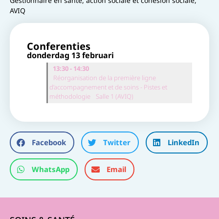
Gestionnaire en santé, action sociale et cohésion sociale,
AVIQ
Conferenties
donderdag 13 februari
13:30 - 14:30
Réorganisation de la première ligne
d’accompagnement et de soins - Pistes et
méthodologie
Salle 1 (AVIQ)
Facebook
Twitter
LinkedIn
WhatsApp
Email