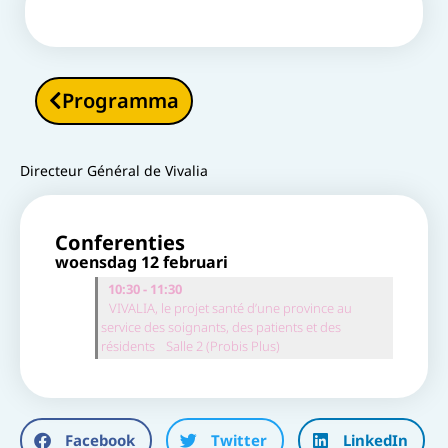
Programma
Directeur Général de Vivalia
Conferenties
woensdag 12 februari
10:30 - 11:30
VIVALIA, le projet santé d’une province au
service des soignants, des patients et des
résidents
Salle 2 (Probis Plus)
Facebook
Twitter
LinkedIn