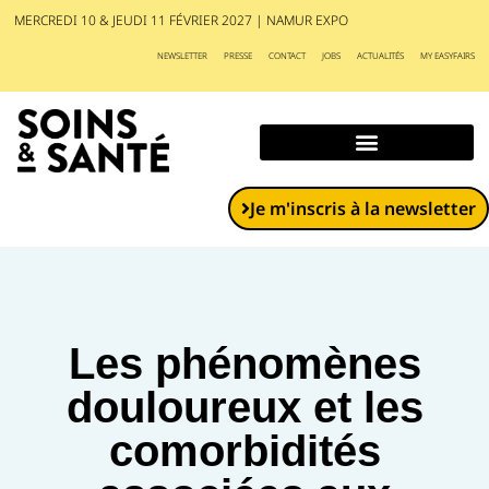
MERCREDI 10 & JEUDI 11 FÉVRIER 2027 | NAMUR EXPO
NEWSLETTER
PRESSE
CONTACT
JOBS
ACTUALITÉS
MY EASYFAIRS
Exposants et produits
Je m'inscris à la newsletter
Les phénomènes
douloureux et les
comorbidités