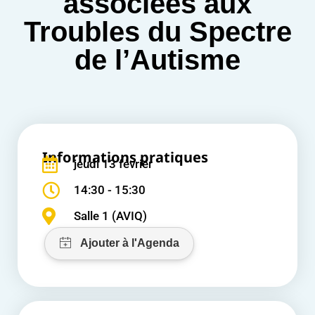
associées aux
Troubles du Spectre
de l’Autisme
Informations pratiques
jeudi 13 février
14:30 - 15:30
Salle 1 (AVIQ)