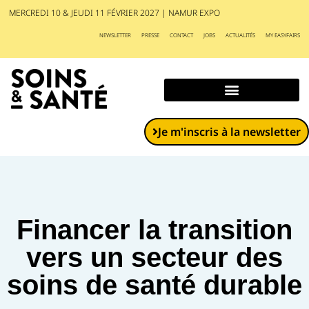
MERCREDI 10 & JEUDI 11 FÉVRIER 2027 | NAMUR EXPO
NEWSLETTER
PRESSE
CONTACT
JOBS
ACTUALITÉS
MY EASYFAIRS
Exposants et produits
Je m'inscris à la newsletter
Financer la transition
vers un secteur des
soins de santé durable