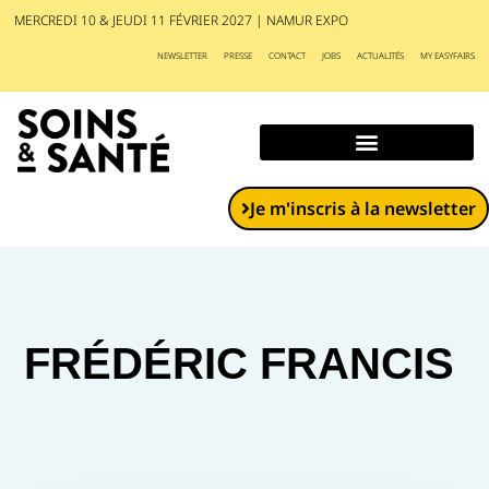
MERCREDI 10 & JEUDI 11 FÉVRIER 2027 | NAMUR EXPO
NEWSLETTER
PRESSE
CONTACT
JOBS
ACTUALITÉS
MY EASYFAIRS
Exposants et produits
Je m'inscris à la newsletter
FRÉDÉRIC FRANCIS