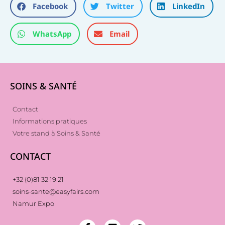
Facebook
Twitter
LinkedIn
WhatsApp
Email
SOINS & SANTÉ
Contact
Informations pratiques
Votre stand à Soins & Santé
CONTACT
+32 (0)81 32 19 21
soins-sante@easyfairs.com
Namur Expo