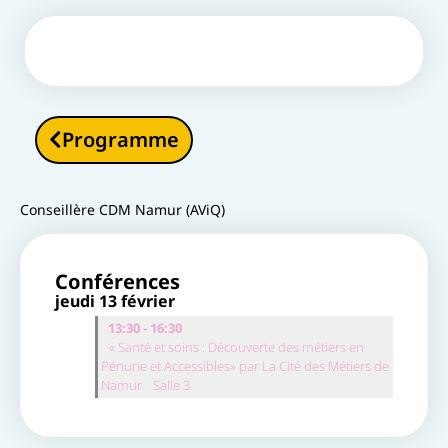
Programme
Conseillère CDM Namur (AViQ)
Conférences
jeudi 13 février
13:30 - 16:30
« Santé et soins : Découverte des métiers en
Pénurie et Accessibles» par La Cité des Métiers de
Namur
Salle 3