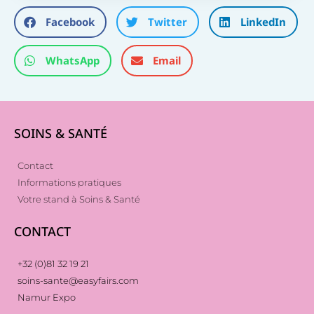
Facebook
Twitter
LinkedIn
WhatsApp
Email
SOINS & SANTÉ
Contact
Informations pratiques
Votre stand à Soins & Santé
CONTACT
+32 (0)81 32 19 21
soins-sante@easyfairs.com
Namur Expo