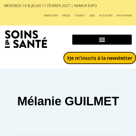
MERCREDI 10 & JEUDI 11 FÉVRIER 2027 | NAMUR EXPO
NEWSLETTER
PRESSE
CONTACT
JOBS
ACTUALITÉS
MY EASYFAIRS
Exposants et produits
Je m'inscris à la newsletter
Mélanie GUILMET