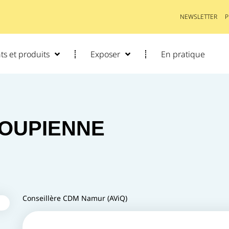
NEWSLETTER
P
s et produits
Exposer
En pratique
 COUPIENNE
Conseillère CDM Namur (AViQ)