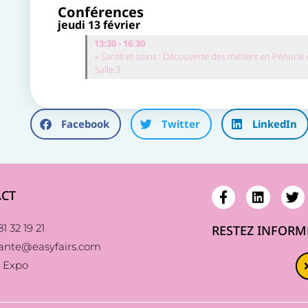
Conférences
jeudi 13 février
13:30 - 16:30
« Santé et soins : Découverte des métiers en Pénurie 
Salle 3
Facebook
Twitter
LinkedIn
CT
1 32 19 21
RESTEZ INFORM
sante@easyfairs.com
 Expo