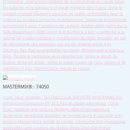
Ergonomie : préhension facilitée de la commande au coude (pour
les patients et le plateau technique) Hygiène des mains : évite le
contact manuel Hauteurs sous bec et saillie confortables pour la
toilette au lavabo Cartouche multifonctions : butée de limitation de
température avec 7 positions de réglage, double débit (point dur à
50% d’ouverture). Débit entre 4 et 6L/min à 3 bar – conforme à la
norme NF « Milieu Médical »; modification du débit possible, en cas
de démontage des limiteurs, par vis de réglage entre 4 et
20L/min. Bec fixe ou orientable (au choix), démontable à intérieur
lisse : facilite le nettoyage et la désinfection, limite le dépôt du
biofilm. Brise-jet étoile : limite la pulvérisation de l'eau, absence de
rétention d 'eau. Maintenance simple et rapide
MASTERMIX® - 74050
> Les "plus" produits : TECHNOLOGIE BREVETÉE MASTERMIX Pas
d'intercommunication EF/ ECS Pas de clapet anti-retour Corps
froid : isolation anti-brûlure Réglage débit et température
facilement identifiable Maintien de température et sécurité anti-
brûlure Maintenance simple et rapide : cartouche thermostatique
accessible sans coupure du réseau d'eau Choc thermique