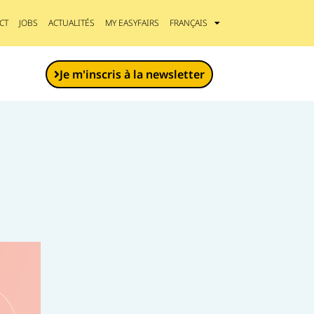
CT
JOBS
ACTUALITÉS
MY EASYFAIRS
FRANÇAIS
Je m'inscris à la newsletter