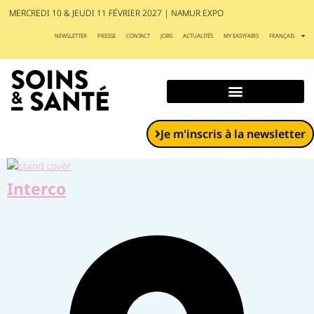
MERCREDI 10 & JEUDI 11 FÉVRIER 2027 | NAMUR EXPO
NEWSLETTER
PRESSE
CONTACT
JOBS
ACTUALITÉS
MY EASYFAIRS
FRANÇAIS
Exposants et produits
Je m'inscris à la newsletter
Interco