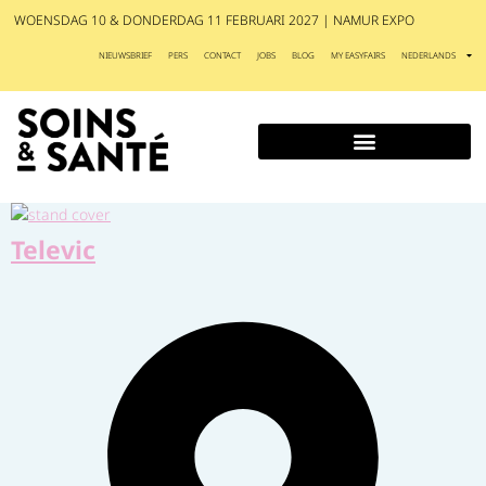
WOENSDAG 10 & DONDERDAG 11 FEBRUARI 2027 | NAMUR EXPO
NIEUWSBRIEF
PERS
CONTACT
JOBS
BLOG
MY EASYFAIRS
NEDERLANDS
Televic