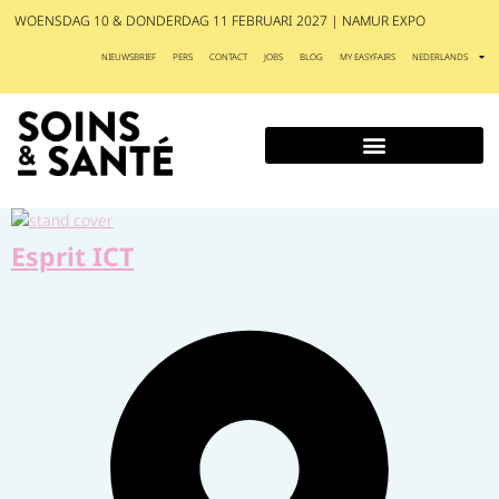
WOENSDAG 10 & DONDERDAG 11 FEBRUARI 2027 | NAMUR EXPO
NIEUWSBRIEF
PERS
CONTACT
JOBS
BLOG
MY EASYFAIRS
NEDERLANDS
Esprit ICT