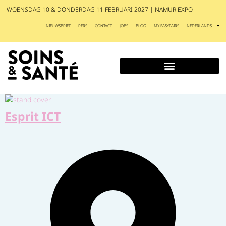
WOENSDAG 10 & DONDERDAG 11 FEBRUARI 2027 | NAMUR EXPO
NIEUWSBRIEF
PERS
CONTACT
JOBS
BLOG
MY EASYFAIRS
NEDERLANDS
Esprit ICT